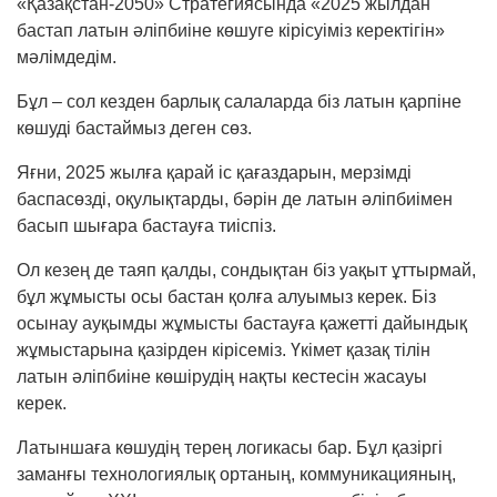
«Қазақстан-2050» Стратегиясында «2025 жыл­дан
бастап латын әліпбиіне көшуге кірісуіміз керектігін»
мәлімдедім.
Бұл – сол кезден барлық салаларда біз латын қар­піне
көшуді бастаймыз деген сөз.
Яғни, 2025 жылға қарай іс қағаздарын, мерзімді
баспасөзді, оқулықтарды, бәрін де латын әліп­биімен
басып шығара бастауға тиіспіз.
Ол кезең де таяп қалды, сондықтан біз уақыт ұттырмай,
бұл жұмысты осы бастан қолға алуымыз керек. Біз
осынау ауқымды жұмысты бастауға қа­жетті дайындық
жұмыстарына қазірден кірі­семіз. Үкімет қазақ тілін
латын әліпбиіне көші­ру­дің нақты кестесін жасауы
керек.
Латыншаға көшудің терең логикасы бар. Бұл қазіргі
заманғы технологиялық орта­ның, ком­муникацияның,