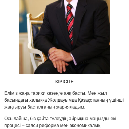
КІРІСПЕ
Еліміз жаңа тарихи кезеңге аяқ басты. Мен жыл
басындағы халыққа Жолдауымда Қазақстанның үшінші
жаңғыруы басталғанын жарияладым.
Осылайша, біз қайта түлеудің айрықша маңыз­ды екі
процесі – саяси реформа мен эко­номи­калық