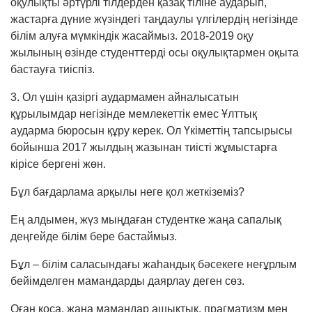
оқулықты әртүрлі тілдерден қазақ тіліне аударып,
жастарға дүние жүзіндегі таң­даулы үлгілердің негізінде
білім алуға мүмкіндік жасаймыз. 2018-2019 оқу
жылының өзінде студенттерді осы оқулықтармен оқыта
бастауға тиіспіз.
3. Ол үшін қазіргі аудармамен айналысатын
құрылымдар негізінде мемлекеттік емес Ұлттық
аударма бюросын құру керек. Ол Үкіметтің тапсырысы
бойынша 2017 жылдың жазынан тиісті жұмыстарға
кірісе бергені жөн.
Бұл бағдарлама арқылы неге қол жеткіземіз?
Ең алдымен, жүз мыңдаған студентке жаңа сапалық
деңгейде білім бере бастаймыз.
Бұл – білім саласындағы жаһандық бәсекеге не­ғұрлым
бейімделген мамандарды даярлау деген сөз.
Оған қоса, жаңа мамандар ашықтық, прагматизм мен