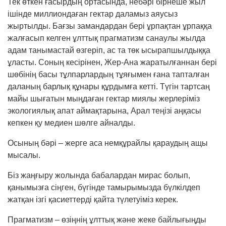
Тек өткен ғасырдың ортасында, небәрі бірнеше жыл
ішінде миллиондаған гектар даламыз аяусыз
жыртылды. Бағзы замандардан бері ұрпақтан ұрпаққа
жалғасып келген ұлттық прагматизм санаулы жылда
адам танымастай өзгеріп, ас та төк ысырапшылдыққа
ұласты. Соның кесірінен, Жер-Ана жаратылғаннан бері
шөбінің басы тұлпарлардың тұяғымен ғана тапталған
даланың барлық құнары құрдымға кетті. Түгін тартсаң
майы шығатын мыңдаған гектар миялы жерлеріміз
экологиялық апат аймақтарына, Арал теңізі аңқасы
кепкен қу медиен шөлге айналды.
Осының бәрі – жерге аса немқұрайлы қараудың ащы
мысалы.
Біз жаңғыру жолында бабалардан мирас болып,
қанымызға сіңген, бүгінде тамырымызда бүлкілдеп
жатқан ізгі қасиеттерді қайта түлетуіміз керек.
Прагматизм – өзіңнің ұлттық және жеке байлығыңды