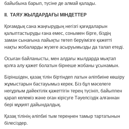
байыбына барып, түсіне де алмай қалады.
ІІ. ТАЯУ ЖЫЛДАРДАҒЫ МІНДЕТТЕР
Қоғамдық сана жаңғырудың негізгі қағи­да­ларын
қалыптастыруды ғана емес, сонымен бірге, біздің
заман сынағына лайықты төтеп беруімізге қажетті
нақты жобаларды жүзеге асыруымызды да талап етеді.
Осыған байланысты, мен алдағы жылдарда мықтап
қолға алу қажет болатын бірнеше жобаны ұсынамын.
Біріншіден, қазақ тілін біртіндеп латын әліпбиіне көшіру
жұмыстарын бастауымыз керек. Біз бұл мәселеге
неғұрлым дәйектілік қажеттігін терең түсініп, байыппен
қарап келеміз және оған кірісуге Тәуелсіздік алғаннан
бері мұқият дайындалдық.
Қазақ тілінің әліпбиі тым тереңнен тамыр тартатынын
білесіздер.