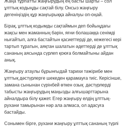
Жаңа тұрпатты жаңғырудың ең басты шарты – сол
ұлттық кодыңды сақтай білу. Онсыз жаңғыру
дегеніңіздің құр жаңғырыққа айналуы оп-оңай.
Бірақ, ұлттық кодымды сақтаймын деп бойыңдағы
жақсы мен жаманның бәрін, яғни болашаққа сенімді
нығайтып, алға бастайтын қасиеттерді де, кежегесі кері
тартып тұратын, аяқтан шалатын әдеттерді де ұлттық
сананың аясында сүрлеп қоюға болмайтыны айдан
анық.
Жаңғыру атаулы бұрынғыдай тарихи тәжірибе мен
ұлттық дәстүрлерге шекеден қарамауға тиіс. Керісінше,
замана сынынан сүрінбей өткен озық дәстүрлерді
табысты жаңғырудың маңызды алғышарттарына
айналдыра білу қажет. Егер жаңғыру елдің ұлттық-
рухани тамырынан нәр ала алмаса, ол адасуға
бастайды.
Сонымен бірге, рухани жаңғыру ұлттық сананың түрлі