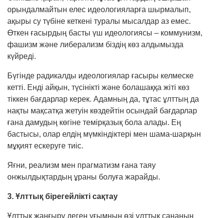
орындалмайтын елес идеологияларға шырмалып,
ақыры су түбіне кеткені туралы мысалдар аз емес.
Өткен ғасырдың басты үш идео­логиясы – коммунизм,
фашизм және либерализм біздің көз алдымызда
күйреді.
Бүгінде радикалды идеологиялар ғасыры келмеске
кетті. Енді айқын, түсінікті және болашаққа жіті көз
тіккен бағдарлар керек. Адамның да, тұтас ұлттың да
нақты мақсатқа жетуін көздейтін осындай бағдарлар
ғана дамудың көгіне темірқазық бола алады. Ең
бастысы, олар елдің мүмкіндіктері мен шама-шарқын
мұқият ескеруге тиіс.
Яғни, реализм мен прагматизм ғана таяу
онжылдықтардың ұраны болуға жарайды.
3. Ұлттық бірегейлікті сақтау
Ұлттық жаңғыру деген ұғымның өзі ұлттық сананың