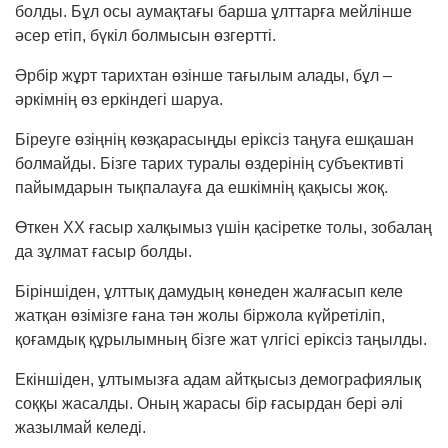
болды. Бұл осы аумақтағы барша ұлт­­­тар­ға мейлінше
әсер етіп, бүкіл болмысын өзгерт­ті.
Әрбір жұрт тарихтан өзінше тағылым алады, бұл –
әркімнің өз еркіндегі шаруа.
Біреуге өзіңнің көзқарасыңды еріксіз таңуға ешқашан
болмайды. Бізге тарих туралы өздерінің субъективті
пайымдарын тықпалауға да еш­кім­нің қақысы жоқ.
Өткен ХХ ғасыр халқымыз үшін қасіретке то­лы, зобалаң
да зұлмат ғасыр болды.
Біріншіден, ұлттық дамудың көнеден жалғасып келе
жатқан өзімізге ғана тән жолы біржола күйретіліп,
қоғамдық құрылымның бізге жат үлгісі еріксіз таңылды.
Екіншіден, ұлтымызға адам айтқысыз демо­графиялық
соққы жасалды. Оның жарасы бір ғасырдан бері әлі
жазылмай келеді.