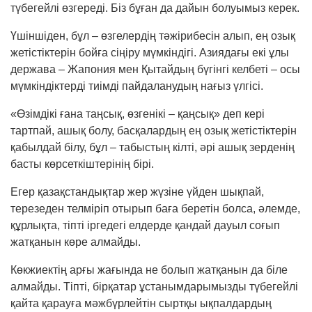
түбегейлі өзгереді. Біз бұған да дайын болуымыз керек.
Үшіншіден, бұл – өзгелердің тәжірибесін алып, ең озық
жетістіктерін бойға сіңіру мүмкіндігі. Азиядағы екі ұлы
держава – Жапония мен Қы­тай­дың бүгінгі келбеті – осы
мүмкіндіктерді тиімді пай­даланудың нағыз үлгісі.
«Өзімдікі ғана таңсық, өзгенікі – қаңсық» деп кері
тартпай, ашық болу, басқалардың ең озық жетістіктерін
қабылдай білу, бұл – та­быстың кілті, әрі ашық зерденің
басты көрсет­кіш­терінің бірі.
Егер қазақстандықтар жер жүзіне үйден шық­пай,
терезеден телміріп отырып баға беретін болса, әлемде,
құрлықта, тіпті іргедегі елдерде қандай дауыл соғып
жатқанын көре алмайды.
Көкжиектің арғы жағында не болып жатқанын да біле
алмайды. Тіпті, бірқатар ұстанымдарымызды түбегейлі
қайта қарауға мәжбүрлейтін сыртқы ықпалдардың