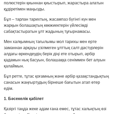
полюстерін қиыннан қиыс­ты­рып, жарастыра алатын
құдіретімен маңызды.
Бұл – тарлан тарихтың, жасампаз бүгінгі күн мен
жарқын болашақтың көкжиектерін үйле­сімді
сабақтастыратын ұлт жадының тұғыр­намасы.
Мен халқымның тағылымы мол тарихы мен ерте
заманнан арқауы үзілмеген ұлттық салт-дәстүрлерін
алдағы өркендеудің берік діңі ете оты­рып, әрбір
қадамын нық басуын, болашаққа сенім­мен бет алуын
қалаймын.
Бұл ретте, тұтас қоғамның және әрбір қа­зақ­стан­дықтың
санасын жаңғыртудың бір­неше бағы­тын атап өтер
едім.
1. Бәсекелік қабілет
Қазіргі таңда жеке адам ғана емес, тұтас халық­тың өзі