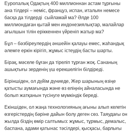
Еуропалық Одақтың 400 миллионнан астам тұрғыны
ана тілдері – неміс, француз, испан, итальян немесе
басқа да тілдерді сыйламай ма? Әлде 100
миллиондаған қытай мен индонезиялықтар, малайлар
ағылшын тілін еріккеннен үйреніп жатыр ма?
Бұл – бәзбіреулердің әншейін қалауы емес, жа­һандық
әлемге еркін кірігіп, жұмыс істеудің бас­ты шарты.
Бірақ, мәселе бұған да тіреліп тұрған жоқ. Са­наның
ашықтығы зерденің үш ерекшелігін біл­діреді.
Біріншіден, ол дүйім дүниеде, Жер шарының өзіңе
қатысты аумағында және өз еліңнің айналасында не
болып жатқанын түсінуге мүмкіндік береді.
Екіншіден, ол жаңа технологияның ағыны алып келетін
өзгерістердің бәріне дайын болу деген сөз. Таяудағы он
жылда біздің өмір салтымыз: жұмыс, тұрмыс, демалыс,
баспана, адами қатынас тәсілдері, қысқасы, барлығы