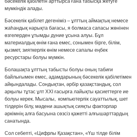
бәсекелік қабілетін арттырса ғана та­быс­қа жетуге
мүмкіндік алады.
Бәсекелік қабілет дегеніміз – ұлттың аймақтық немесе
жаһандық нарықта бағасы, я болмаса сапасы жөнінен
өзгелерден ұтымды дүние ұсы­на алуы. Бұл
материалдық өнім ғана емес, соны­мен бірге, білім,
қызмет, зияткерлік өнім немесе сапалы еңбек
ресурстары болуы мүмкін.
Болашақта ұлттың табысты болуы оның табиғи
байлығымен емес, адамдарының бәсекелік қа­бі­летімен
айқындалады. Сондықтан, әрбір қазақ­стандық, сол
арқылы тұтас ұлт ХХІ ғасырға лайықты қасиеттерге ие
болуы керек. Мысалы, ком­пьютерлік сауаттылық, шет
тілдерін білу, мә­дени ашықтық сияқты факторлар
әркімнің алға басуына сөзсіз қажетті алғышарттардың
сана­тында.
Сол себепті, «Цифрлы Қазақстан», «Үш тілде білім