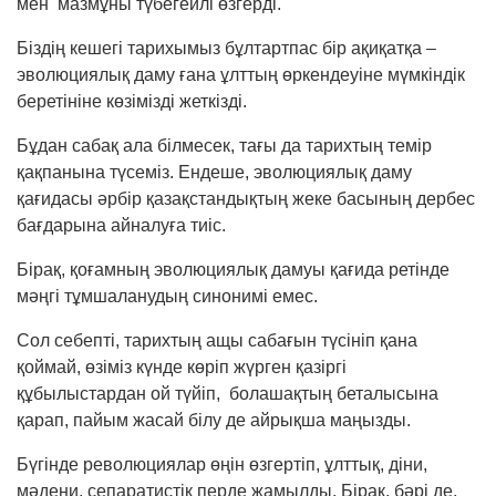
мен мазмұны түбегейлі өзгерді.
Біздің кешегі тарихымыз бұлтартпас бір ақи­қатқа –
эволюциялық даму ғана ұлттың өр­кен­деуіне мүмкіндік
беретініне көзімізді жеткізді.
Бұдан сабақ ала білмесек, тағы да тарихтың темір
қақпанына түсеміз. Ендеше, эволюциялық даму
қағидасы әрбір қазақстандықтың жеке басының дербес
бағдарына айналуға тиіс.
Бірақ, қоғамның эволюциялық дамуы қағида ретінде
мәңгі тұмшаланудың синонимі емес.
Сол себепті, тарихтың ащы сабағын түсініп қана
қоймай, өзіміз күнде көріп жүрген қазіргі
құбылыстардан ой түйіп, болашақтың беталысына
қарап, пайым жасай білу де айрықша маңызды.
Бүгінде революциялар өңін өзгертіп, ұлттық, діни,
мәдени, сепаратистік перде жамылды. Бірақ, бәрі де,