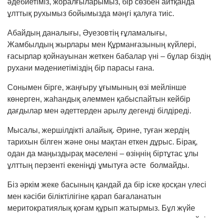
әдебиетіміз, жоралғыларымыз, бір сөзбен айтқанда
ұлттық рухымыз бойымызда мәңгі қалуға тиіс.
Абайдың даналығы, Әуезовтің ғұламалығы,
Жамбылдың жырлары мен Құрманғазының күй­лері,
ғасырлар қойнауынан жеткен бабалар үні – бұлар біздің
рухани мәдениетіміздің бір парасы ғана.
Сонымен бірге, жаңғыру ұғымының өзі мей­лін­ше
көнерген, жаһандық әлеммен қабыспайтын кейбір
дағдылар мен әдеттерден арылу дегенді білдіреді.
Мысалы, жершілдікті алайық. Әрине, туған жердің
тарихын білген және оны мақтан еткен дұрыс. Бірақ,
одан да маңыздырақ мәселені – өзіңнің біртұтас ұлы
ұлттың перзенті екеніңді ұмытуға әсте болмайды.
Біз әркім жеке басының қандай да бір іске қос­қан үлесі
мен кәсіби біліктілігіне қарап баға­ланатын
меритократиялық қоғам құрып жатырмыз. Бұл жүйе