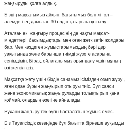
жаңғыруды қолға алдық.
Біздің мақсатымыз айқын, бағытымыз белгілі, ол –
әлемдегі ең дамыған 30 елдің қатарына қосылу.
Аталған екі жаңғыру процесінің де нақты мақ­сат-
міндеттері, басымдықтары мен оған жет­кізетін жолдары
бар. Мен көздеген жұмыс­тары­мыздың бәрі дер
уақытында және барынша тиімді жүзеге асарына
сенімдімін. Бірақ, ойлағанымыз орындалу үшін мұның
өзі жеткіліксіз.
Мақсатқа жету үшін біздің санамыз ісімізден озып жүруі,
яғни одан бұрын жаңғырып оты­руы тиіс. Бұл саяси
және экономикалық жаң­ғыру­ларды толықтырып қана
қоймай, олардың өзегіне айналады.
Рухани жаңғыру тек бүгін басталатын жұмыс емес.
Біз Тәуелсіздік кезеңінде бұл бағытта бірнеше ауқымды