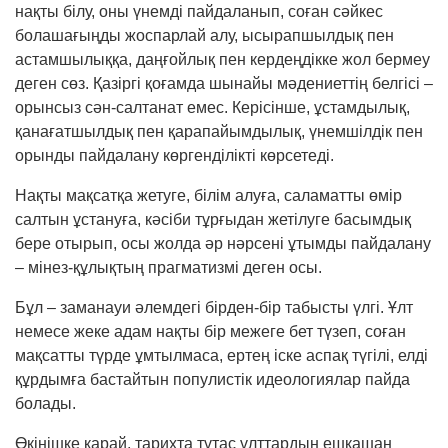
нақты білу, оны үнемді пайдаланып, соған сәйкес
болашағыңды жоспарлай алу, ысырапшылдық пен
астамшылыққа, даңғойлық пен кердеңдікке жол бермеу
деген сөз. Қазіргі қоғамда шынайы мәдениеттің белгісі –
орынсыз сән-салтанат емес. Керісінше, ұстамдылық,
қанағатшылдық пен қарапайымдылық, үнемшілдік пен
орынды пайдалану көргенділікті көрсетеді.
Нақты мақсатқа жетуге, білім алуға, саламатты өмір
салтын ұстануға, кәсіби тұрғыдан жетілуге басымдық
бере отырып, осы жолда әр нәрсені ұтымды пайдалану
– мінез-құлықтың прагматизмі деген осы.
Бұл – заманауи әлемдегі бірден-бір табысты үлгі. Ұлт
немесе жеке адам нақты бір межеге бет түзеп, соған
мақсатты түрде ұмтылмаса, ертең іске аспақ түгілі, елді
құрдымға бастайтын популистік идеологиялар пайда
болады.
Өкінішке қарай, тарихта тұтас ұлттардың ешқашан