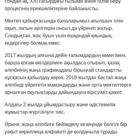
сондай-ақ, ХХІ ғасыр­дағы ғылы­ми және білім беру
процесінің ерекше­лік­теріне байланысты.
Мектеп қабырғасында балаларымыз ағылшын тілін
оқып, латын әріптерін онсыз да үйреніп жатыр.
Сондықтан, жас буын үшін ешқандай қиындық,
кедергілер болмақ емес.
2017 жылдың аяғына дейін ғалымдардың көмегімен,
барша қоғам өкілдерімен ақылдаса отырып, қазақ
әліпбиінің жаңа графикадағы бірыңғай стандартты
нұсқасын қабылдау керек. 2018 жылдан бастап жаңа
әліпбиді үйрететін мамандарды және орта мектептерге
арналған оқулықтарды дайындауға кірісуіміз қажет.
Алдағы 2 жылда ұйымдастыру және әдістемелік
жұмыстар жүргізілуге тиіс.
Әрине, жаңа әліпбиге бейімделу кезеңінде бел­гілі бір
уақыт кириллица алфавиті де қол­даныла тұрады.