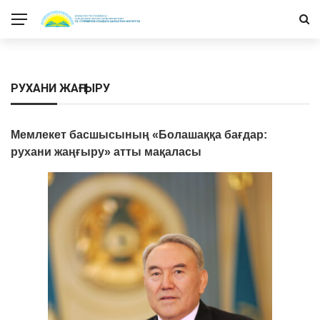
РУХАНИ ЖАҢҒЫРУ
Мемлекет басшысының «Болашаққа бағдар:
рухани жаңғыру» атты мақаласы