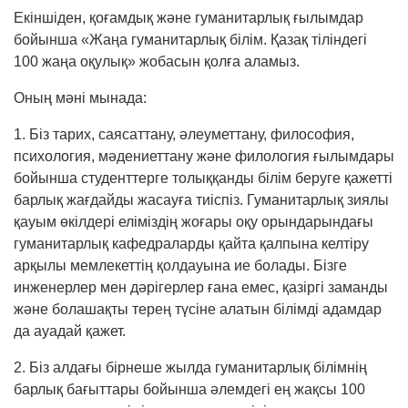
Екіншіден, қоғамдық және гуманитарлық ғылымдар
бойынша «Жаңа гуманитарлық білім. Қазақ тіліндегі
100 жаңа оқулық» жобасын қолға аламыз.
Оның мәні мынада:
1. Біз тарих, саясаттану, әлеуметтану, философия,
психология, мәдениеттану және филология ғылымдары
бойынша студенттерге толыққанды білім беруге қажетті
барлық жағдайды жасауға тиіспіз. Гуманитарлық зиялы
қауым өкілдері еліміздің жоғары оқу орындарындағы
гума­нитарлық кафедраларды қайта қалпына келтіру
арқылы мемлекеттің қолдауына ие болады. Бізге
инженерлер мен дәрігерлер ғана емес, қазіргі заманды
және болашақты терең түсіне алатын білімді адамдар
да ауадай қажет.
2. Біз алдағы бірнеше жылда гуманитарлық білімнің
барлық бағыттары бойынша әлемдегі ең жақсы 100