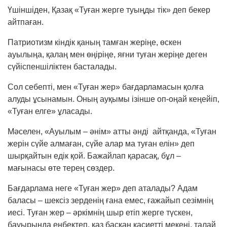
Үшіншіден, Қазақ «Туған жерге туыңды тік» деп бекер
айтпаған.
Патриотизм кіндік қаның тамған жеріңе, өскен
ауылыңа, қалаң мен өңіріңе, яғни туған жеріңе деген
сүйіспеншіліктен басталады.
Сол себепті, мен «Туған жер» бағдарламасын қолға
алуды ұсынамын. Оның ауқымы ізінше оп-оңай кеңейіп,
«Туған елге» ұласады.
Мәселен, «Ауылым – әнім» атты әнді айтқанда, «Туған
жерін сүйе алмаған, сүйе алар ма туған елін» деп
шырқайтын едік қой. Бажайлап қарасақ, бұл –
мағынасы өте терең сөздер.
Бағдарлама неге «Туған жер» деп аталады? Адам
баласы – шексіз зерденің ғана емес, ғажайып сезімнің
иесі. Туған жер – әркімнің шыр етіп жерге түскен,
бауырында еңбектеп, қаз басқан қасиетті мекені, талай