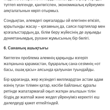
түптеп келгенде, қантөгіспен, эко­номикалық күйреумен
аяқталатынын көріп отырмыз.
Сондықтан, әлемдегі оқиғаларды ой елегінен өткізіп,
қорытынды жасау – қоғамның да, саяси партиялар мен
қозғалыстардың да, білім беру жүйе­сінің де ауқымды
дүниетанымдық, рухани жұ­мысының бір бөлігі.
6. Сананың ашықтығы
Көптеген проблема әлемнің қарқынды өзгеріп
жатқанына қарамастан, бұқаралық сана-сезімнің «от
басы, ошақ қасы» аясында қалуынан туындайды.
Бір қарағанда, жер жүзіндегі миллиардтан астам адам
өзінің туған тілімен қатар, кәсіби байланыс құралы
ретінде жапатармағай оқып жатқан ағылшын тілін
біздің де жаппай және жедел үйренуіміз керектігі еш
дәлелдеуді қажет етпей­тіндей.