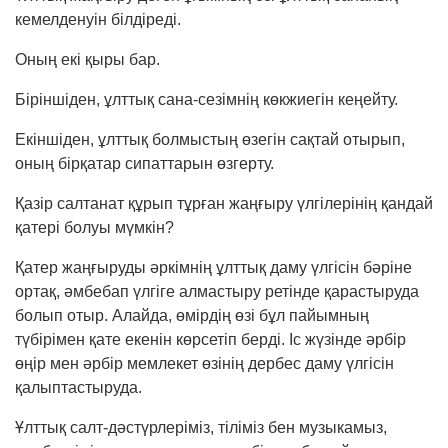
кемелденуін білдіреді.
Оның екі қыры бар.
Біріншіден, ұлттық сана-сезімнің көкжиегін кеңейту.
Екіншіден, ұлттық болмыстың өзегін сақтай отырып,
оның бірқатар сипаттарын өзгерту.
Қазір салтанат құрып тұрған жаңғыру үлгіле­рі­нің қандай
қатері болуы мүмкін?
Қатер жаңғыруды әркімнің ұлттық даму үлгі­сін бәріне
ортақ, әмбебап үлгіге алмастыру ре­тінде қарастыруда
болып отыр. Алайда, өмірдің өзі бұл пайымның
түбірімен қате екенін көрсетіп берді. Іс жүзінде әрбір
өңір мен әрбір мемлекет өзінің дербес даму үлгісін
қалыптастыруда.
Ұлттық салт-дәстүрлеріміз, тіліміз бен музыкамыз,