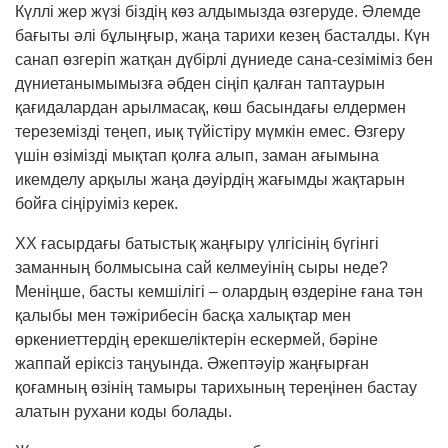
Күллі жер жүзі біздің көз алдымызда өзгеруде. Әлемде
бағыты әлі бұлыңғыр, жаңа тарихи кезең басталды. Күн
санап өзгеріп жатқан дүбірлі дүниеде сана-сезіміміз бен
дүниетанымымызға әбден сіңіп қалған таптаурын
қағидалардан арыл­масақ, көш басындағы елдермен
тереземізді теңеп, иық түйістіру мүмкін емес. Өзгеру
үшін өзімізді мықтап қолға алып, заман ағымына
икемделу арқылы жаңа дәуірдің жағымды жақтарын
бойға сіңіруіміз керек.
ХХ ғасырдағы батыстық жаңғыру үлгісінің бүгінгі
заманның болмысына сай келмеуінің сыры неде?
Меніңше, басты кемшілігі – олардың өздеріне ғана тән
қалыбы мен тәжірибесін басқа халықтар мен
өркениеттердің ерекшеліктерін ескермей, бәріне
жаппай еріксіз таңуында. Әжептәуір жаңғырған
қоғамның өзінің тамыры тарихының тереңінен бас­тау
алатын рухани коды болады.