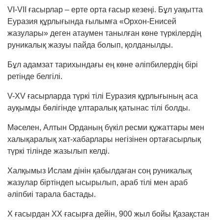
VI-VII ғасырлар – ерте орта ғасыр кезеңі. Бұл уақытта
Еуразия құрлығында ғылымға «Орхон-Енисей
жазулары» деген атаумен танылған көне түркілердің
руникалық жазуы пайда болып, қол­данылды.
Бұл адамзат тарихындағы ең көне әліпбилердің бірі
ретінде белгілі.
V-XV ғасырларда түркі тілі Еуразия құрлы­ғының аса
ауқымды бөлігінде ұлтаралық қатынас тілі болды.
Мәселен, Алтын Орданың бүкіл ресми құ­жат­тары мен
халықаралық хат-хабарлары негізінен ортағасырлық
түркі тілінде жазылып келді.
Халқымыз Ислам дінін қабылдаған соң руни­калық
жазулар біртіндеп ысырылып, араб тілі мен араб
әліпбиі тарала бастады.
Х ғасырдан ХХ ғасырға дейін, 900 жыл бойы Қазақстан