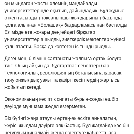
он мыңдаған жасты әлемнің маң­дайалды
университеттерінде оқытып, дайын­дадық. Бұл жұмыс
өткен ғасырдың тоқсаныншы жыл­дарының басында
қолға алынған «Болашақ» бағдар­ламасынан басталды.
Елімізде өте жоғары деңгей­дегі бірқатар
университеттер ашылды, зият­керлік мектептер жүйесі
қалыптасты. Басқа да көптеген іс тындырылды.
Дегенмен, білімнің салтанаты жалпыға ор­тақ болуға
тиіс. Оның айқын да, бұлтартпас себеп­­тері бар.
Технологиялық революцияның беталы­­сына қарасақ,
таяу онжылдық уақыт­та қазір­гі кәсіптердің жартысы
жойылып кетеді.
Экономиканың кәсіптік сипаты бұрын-соңды ешбір
дәуірде мұншама жедел өзгермеген.
Біз бүгінгі жаңа атаулы ертең-ақ ескіге айналатын,
жүрісі жылдам дәуірге аяқ бастық. Бұл жағ­дайда кәсібін
неғұрлым қиналмай, жеңіл өзгер­туге қабілетті, аса