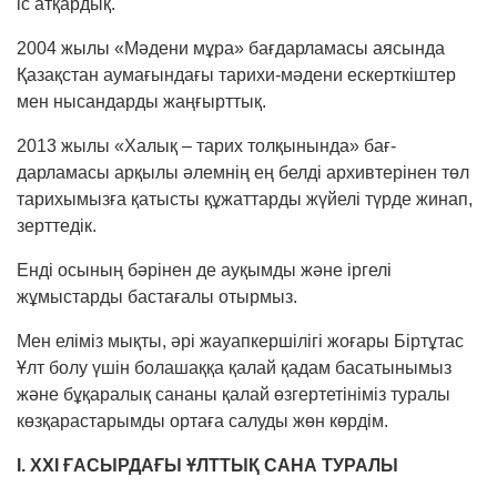
іс атқардық.
2004 жылы «Мәдени мұра» бағдарламасы аясында
Қазақстан аумағындағы тарихи-мәдени ескерткіштер
мен нысандарды жаңғырттық.
2013 жылы «Халық – тарих толқынында» бағ­
дарламасы арқылы әлемнің ең белді архивтерінен төл
тарихымызға қатысты құжаттарды жүйелі түрде жинап,
зерттедік.
Енді осының бәрінен де ауқымды және іргелі
жұмыстарды бастағалы отырмыз.
Мен еліміз мықты, әрі жауапкершілігі жоғары Біртұтас
Ұлт болу үшін болашаққа қа­лай қадам басатынымыз
және бұқаралық сана­­ны қалай өзгертетініміз туралы
көзқарас­тарым­ды ортаға салуды жөн көрдім.
І. ХХІ ҒАСЫРДАҒЫ ҰЛТТЫҚ САНА ТУРАЛЫ