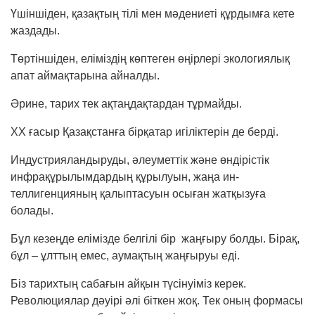
Үшіншіден, қазақтың тілі мен мәдениеті құр­дымға кете
жаздады.
Төртіншіден, еліміздің көптеген өңірлері эко­ло­гиялық
апат аймақтарына айналды.
Әрине, тарих тек ақтаңдақтардан тұрмайды.
ХХ ғасыр Қазақстанға бірқатар игіліктерін де берді.
Индустрияландыруды, әлеуметтік және өнді­рістік
инфрақұрылымдардың құрылуын, жаңа ин­
теллигенцияның қалыптасуын осыған жат­қызуға
болады.
Бұл кезеңде елімізде белгілі бір жаңғыру болды. Бірақ,
бұл – ұлттың емес, аумақтың жаң­ғы­руы еді.
Біз тарихтың сабағын айқын түсінуіміз керек.
Революциялар дәуірі әлі біткен жоқ. Тек оның формасы