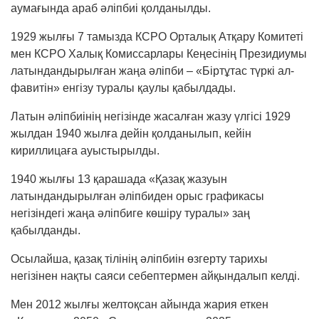
аумағында араб әліпбиі қолданылды.
1929 жылғы 7 тамызда КСРО Орталық Атқару Комитеті
мен КСРО Халық Ко­мис­сар­лары Кеңесінің Президиумы
латындан­дырылған жаңа әліпби – «Біртұтас түркі ал­
фавитін» енгізу туралы қаулы қабылдады.
Латын әліпбиінің негізінде жасалған жазу үлгісі 1929
жылдан 1940 жылға дейін қолданылып, кейін
кириллицаға ауыстырылды.
1940 жылғы 13 қарашада «Қазақ жазуын
латындандырылған әліпбиден орыс графикасы
негізіндегі жаңа әліпбиге көшіру туралы» заң
қабылданды.
Осылайша, қазақ тілінің әліпбиін өзгерту тарихы
негізінен нақты саяси себептермен айқын­далып келді.
Мен 2012 жылғы желтоқсан айында жария еткен