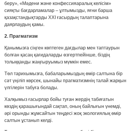
беру», «Мәдени және конфессияаралық келісім»
сияқты бағдарламалар – ұлтымызды, яғни барша
қазақстандықтарды ХХІ ғасырдың талаптарына
даярлаудың қамы.
2. Прагматизм
Қанымызға сіңген көптеген дағдылар мен таптаурын
болған қасаң қағидаларды өзгерт­пейінше, біздің
толыққанды жаңғы­руымыз мүмкін емес.
Төл тарихымызға, бабаларымыздың өмір салтына бір
сәт үңіліп көрсек, шынайы прагматизмнің талай жарқын
үлгілерін табуға болады.
Халқымыз ғасырлар бойы туған жердің табиғатын
көздің қарашығындай сақтап, оның байлығын үнемді,
әрі орынды жұмсайтын теңдесі жоқ экологиялық өмір
салтын ұстанып келді.