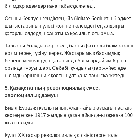
білімдар адамдар ғана табысқа жетеді.
Осыны бек түсінгендіктен, біз білімге бөлі­нетін бюджет
шығыстарының үлесі жөнінен әлем­дегі ең алдыңғы
қатарлы елдердің санаты­на қосылып отырмыз.
Табысты болудың ең іргелі, басты факторы білім екенін
әркім терең түсінуі керек. Жас­тары­мыз басымдық
беретін межелердің қатар­ында білім әрдайым бірінші
орында тұруы шарт. Себебі, құндылықтар жүйесінде
білімді бәрінен биік қоятын ұлт қана табысқа жетеді.
5. Қазақстанның революциялық емес,
эволюциялық дамуы
Биыл Еуразия құрлығының ұлан-ғайыр ау­ма­ғын астаң-
кестең еткен 1917 жылдың қазан айын­дағы оқиғаға 100
жыл толады.
Күллі ХХ ғасыр революциялық сілкі­ніс­терге толы