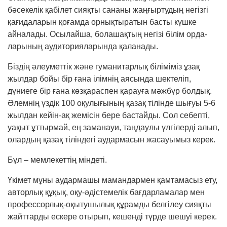
бәсекелік қабілет сияқты сананы жаңғыртудың негізгі
қағидаларын қо­ғам­да ор­нықтыратын басты күшке
айналады. Осылайша, болашақтың негізі білім орда­
ларының аудиторияларында қаланады.
Біздің әлеуметтік және гуманитарлық біліміміз ұзақ
жылдар бойы бір ғана ілімнің аясында шектеліп,
дүниеге бір ғана көзқараспен қарауға мәжбүр болдық.
Әлемнің үздік 100 оқулығының қазақ тілінде шығуы 5-6
жылдан кейін-ақ жемісін бере бастайды. Сол себепті,
уақыт ұттырмай, ең заманауи, таңдаулы үлгілерді алып,
олардың қазақ тіліндегі аудармасын жасауымыз керек.
Бұл – мемлекеттің міндеті.
Үкімет мұны аудармашы мамандармен қамтамасыз ету,
авторлық құқық, оқу-әдістемелік бағдарламалар мен
профессорлық-оқытушылық құрамды белгілеу сияқты
жайттарды ескере отырып, кешенді түрде шешуі керек.