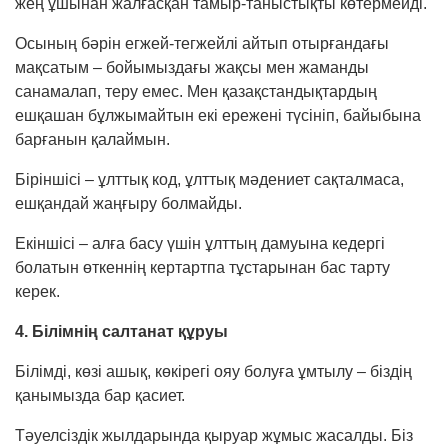
жең ұшынан жалғасқан тамыр-таныстықты көтермейді.
Осының бәрін егжей-тегжейлі айтып отыр­ғандағы
мақсатым – бойымыздағы жақсы мен жаманды
санамалап, теру емес. Мен қазақ­стан­дық­­тардың
ешқашан бұлжымайтын екі ережені түсініп, байыбына
барғанын қалаймын.
Біріншісі – ұлттық код, ұлттық мәдениет сақталмаса,
ешқандай жаңғыру болмайды.
Екіншісі – алға басу үшін ұлттың дамуына кедергі
болатын өткеннің кертартпа тұстарынан бас тарту
керек.
4. Білімнің салтанат құруы
Білімді, көзі ашық, көкірегі ояу болуға ұмтылу – біздің
қанымызда бар қасиет.
Тәуелсіздік жылдарында қыруар жұмыс жасалды. Біз